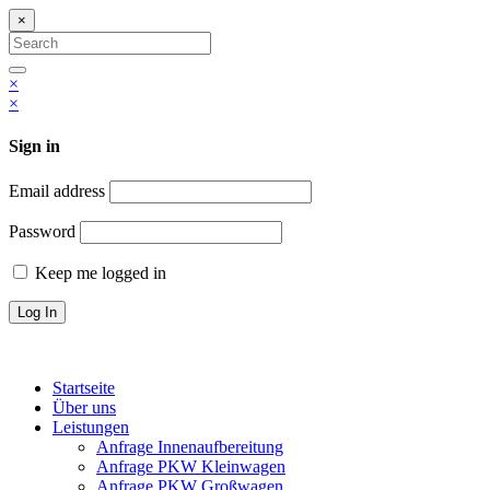
×
Search
for:
Search
×
×
Sign in
Email address
Password
Keep me logged in
Startseite
Über uns
Leistungen
Anfrage Innenaufbereitung
Anfrage PKW Kleinwagen
Anfrage PKW Großwagen